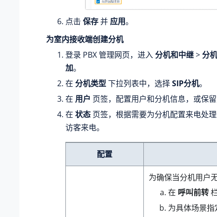
点击
保存
并
应用
。
为室内接收端创建分机
登录 PBX 管理网页，进入
分机和中继
>
分
加
。
在
分机类型
下拉列表中，选择
SIP分机
。
在
用户
页签，配置用户和分机信息，或保留
在
状态
页签，根据需要为分机配置来电处理
访客来电。
配置
为确保当分机用户无
在
呼叫前转
栏
为具体场景指