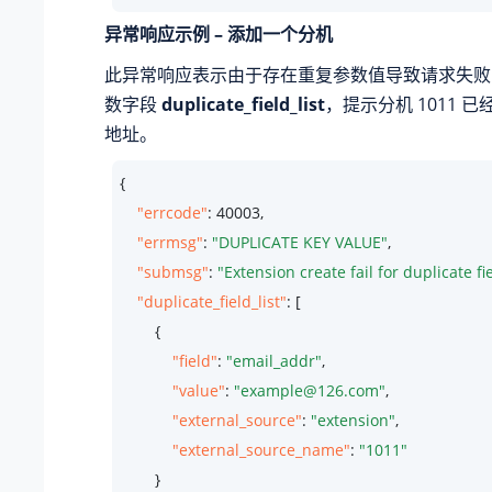
异常响应示例 – 添加一个分机
此异常响应表示由于存在重复参数值导致请求失败
数字段
duplicate_field_list
，提示分机 1011 
地址。
{

"errcode"
: 
40003
,

"errmsg"
: 
"DUPLICATE KEY VALUE"
,

"submsg"
: 
"Extension create fail for duplicate fi
"duplicate_field_list"
: [

        {

"field"
: 
"email_addr"
,

"value"
: 
"example@126.com"
,

"external_source"
: 
"extension"
,

"external_source_name"
: 
"1011"
        }
