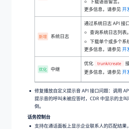
下载语音留言。
更多信息，请参见
开发
通过系统日志 API 
查询系统日志列表
系统日志
新增
下载单个或多个系
更多信息，请参见
开发
优化
接
trunk/create
中继
优化
更多信息，请参见
开发
修复播放自定义提示音 API 接口问题：调用 A
提示音的呼叫未被应答时，CDR 中显示的主
倒。
话务控制台
支持在通话面板上显示企业联系人的匹配结果