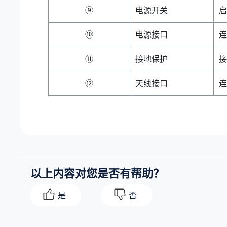
⑨
电源开关
启
⑩
电源接口
连
⑪
接地保护
接
⑫
天线接口
连
以上内容对您是否有帮助？
是
否