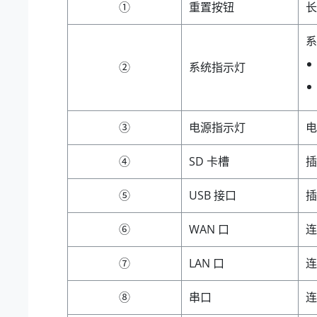
①
重置按钮
长
系
②
系统指示灯
③
电源指示灯
电
④
SD 卡槽
插
⑤
USB 接口
插
⑥
WAN 口
连
⑦
LAN 口
连
⑧
串口
连