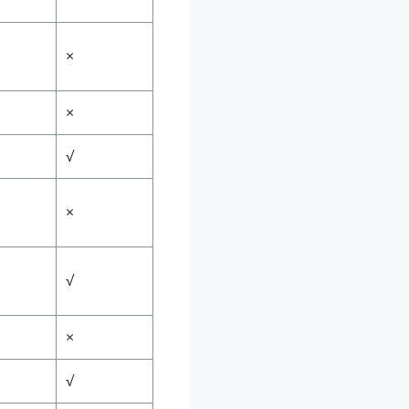
×
×
√
×
√
×
√