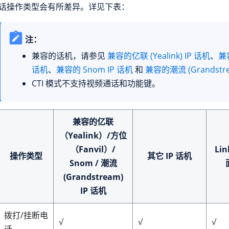
话操作类型会有所差异。详见下表：
注：
兼容的话机，请参见
兼容的亿联 (Yealink) IP 话机
、
兼容
话机
、
兼容的 Snom IP 话机
和
兼容的潮流 (Grandstre
CTI 模式不支持视频通话和功能键。
兼容的亿联
（Yealink）/方位
（Fanvil）/
Lin
操作类型
其它 IP 话机
Snom / 潮流
(Grandstream)
IP 话机
拨打/挂断电
√
√
√
话