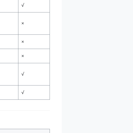
√
×
×
×
√
√