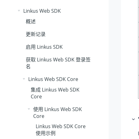
Linkus Web SDK
概述
更新记录
启用
Linkus
SDK
获取
Linkus
Web SDK 登录签
名
Linkus Web SDK Core
集成
Linkus
Web SDK
Core
使用 Linkus Web SDK
Core
Linkus
Web SDK Core
使用示例