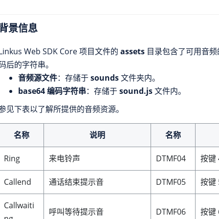
背景信息
Linkus
Web SDK Core 项目文件的
assets
目录包含了可用音频的源
码后的字符串。
音频源文件
：存储于
sounds
文件夹内。
base64 编码字符串
：存储于
sound.js
文件内。
参见下表以了解所提供的音频资源。
名称
说明
名称
Ring
来电铃声
DTMF04
按键 
Callend
通话结束提示音
DTMF05
按键 
Callwaiti
呼叫等待提示音
DTMF06
按键 
ng