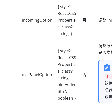
{ style?:
React.CSS
incomingOption
Propertie
否
调整 I
s; class?:
string; }
调整拨
{ style?:
是否隐
React.CSS
Propertie
s; class?:
dialPanelOption
否
hi
string;
认
hideVideo
隐
Btn?:
设
boolean }