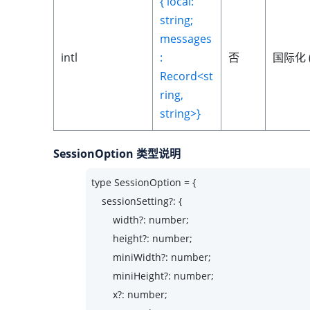
{ local:
string;
messages
intl
:
否
国际化 
Record<st
ring,
string>}
SessionOption 类型说明
type SessionOption = {

    sessionSetting?: {

        width?: number;

        height?: number;

        miniWidth?: number;

        miniHeight?: number;

        x?: number;
