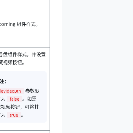
ncoming 组件样式。
号盘组件样式，并设置
藏视频按钮。
注：
参数默
deVideoBtn
值为
。如需
false
藏视频按钮，可将其
置为
。
true