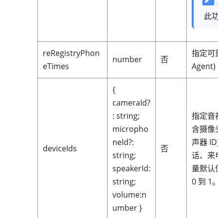
此
reRegistryPhon
指定可重新
number
否
eTimes
Agent
{
cameraId?
: string;
指定音视
micropho
含摄像头
neId?:
声器 I
deviceIds
否
string;
话、来
speakerId:
量默认值
string;
0 到 1
volume:n
umber }