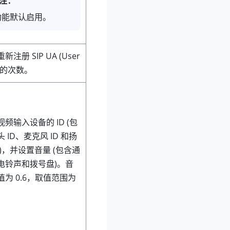
注：
功能默认启用。
注册 SIP UA (User
) 的次数。
频输入设备的 ID (包
 ID、麦克风 ID 和扬
D)，并设置音量 (包含通
电铃声和拨号盘)。音
为 0.6，取值范围为
。