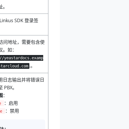
址
。
Linkus
SDK 登录签
 的访问地址，需要包含使
议。如：
//yeastardocs.examp
.。
starcloud.com
用日志输出并将错误日
 PBX。
围
：
：启用
e
：禁用
se