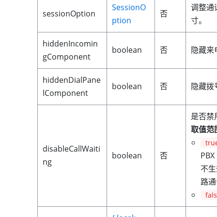
SessionO
调整通
sessionOption
否
ption
寸。
hiddenIncomin
boolean
否
隐藏来
gComponent
hiddenDialPane
boolean
否
隐藏拨
lComponent
是否禁
取值范
tru
disableCallWaiti
boolean
否
PB
ng
不生
路通
fal