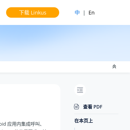
中
|
En
下载 Linkus
查看 PDF
在本页上
oid 应用内集成呼叫、