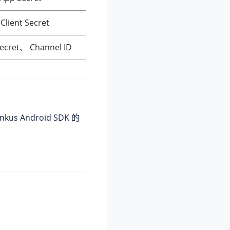
ent Secret
et、 Channel ID
us Android SDK 的