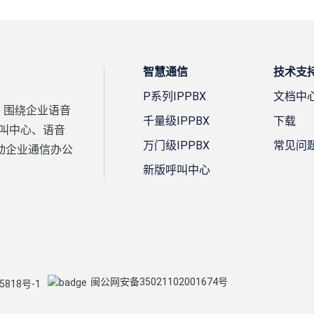
智慧通信
技术支
P系列IPPBX
文档中
案，围绕企业语音
千量级IPPBX
下载
、呼叫中心、语音
万门级IPPBX
常见问
动企业通信办公
新版呼叫中心
闽公网安备35021102001674号
5818号-1