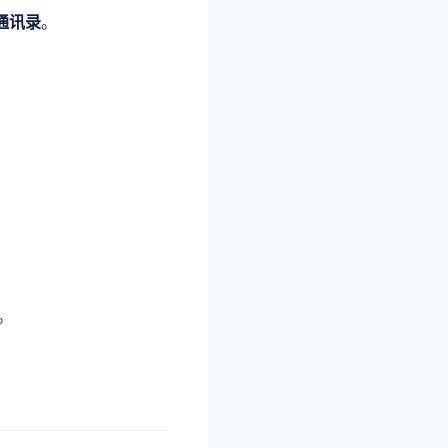
通讯录
。
。