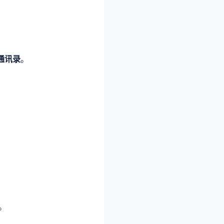
通讯录
。
。