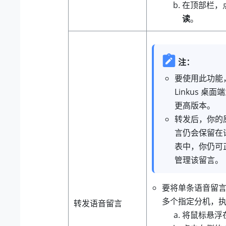
在顶部栏，
读
。
注：
要使用此功能
Linkus 桌面
更高版本。
转发后，你的
言仍会保留在
表中，你仍可
管理该留言。
要将单条语音留
多个指定分机，
转发语音留言
将鼠标悬浮