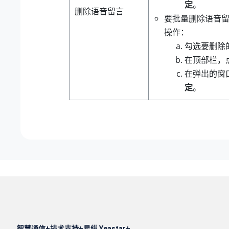
定
。
删除语音留言
要批量删除语音
操作：
勾选要删除
在顶部栏，
在弹出的窗
定
。
智慧通信
技术支持
星纵 Yeastar