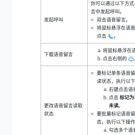
你可以通过以下方式
言中发起呼叫。
发起呼叫
双击语音留言。
将鼠标悬浮在语
点击
。
将鼠标悬浮在
下载语音留言
点击右侧的
要标记单条语音
读状态，执行以
右键点击语
点击
标记为
更改语音留言读取
未读
。
状态
要批量标记语音
态，执行以下操
勾选多个语