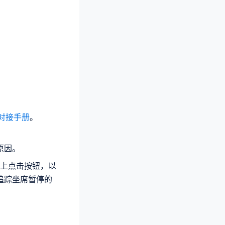
k 对接手册
。
原因。
机端上点击按钮，以
追踪坐席暂停的