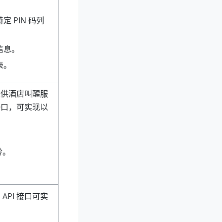
定 PIN 码列
信息。
表。
提供酒店叫醒服
接口，可实现以
铃。
API 接口可实