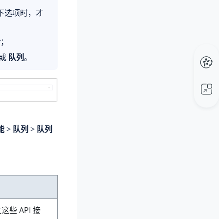
下选项时，才
铃
；
或
队列
。
能
>
队列
>
队列
这些 API 接