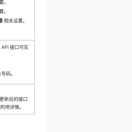
置。
置。
限
相关设置。
API 接口可实
。
示号码。
更新后的接口
目的地详情。