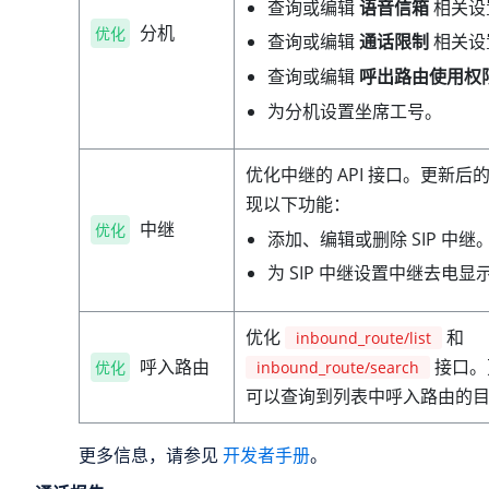
查询或编辑
语音信箱
相关设
分机
优化
查询或编辑
通话限制
相关设
查询或编辑
呼出路由使用权
为分机设置坐席工号。
优化中继的 API 接口。更新后的 
现以下功能：
中继
优化
添加、编辑或删除 SIP 中继
为 SIP 中继设置中继去电显
优化
和
inbound_route/list
呼入路由
接口。
优化
inbound_route/search
可以查询到列表中呼入路由的
更多信息，请参见
开发者手册
。