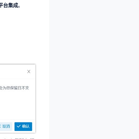
平台集成
。