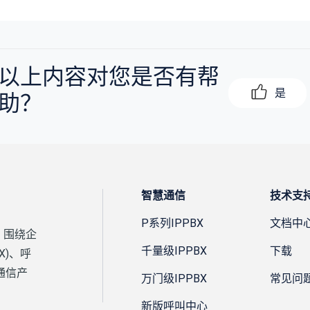
以上内容对您是否有帮
是
助？
智慧通信
技术支
P系列IPPBX
文档中
，围绕企
千量级IPPBX
下载
X)、呼
通信产
万门级IPPBX
常见问
新版呼叫中心