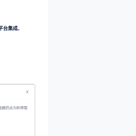
平台集成
。