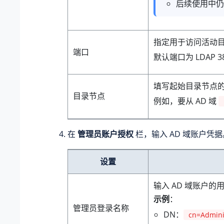
后续使用中仍
指定用于访问活动目录
端口
默认端口为 LDAP
填写起始目录节点的唯
目录节点
例如，要从 AD 域
在
管理员账户授权
栏，输入 AD 域账户凭据
设置
输入 AD 域账户的
示例
：
管理员登录名称
DN：
cn=Adminis