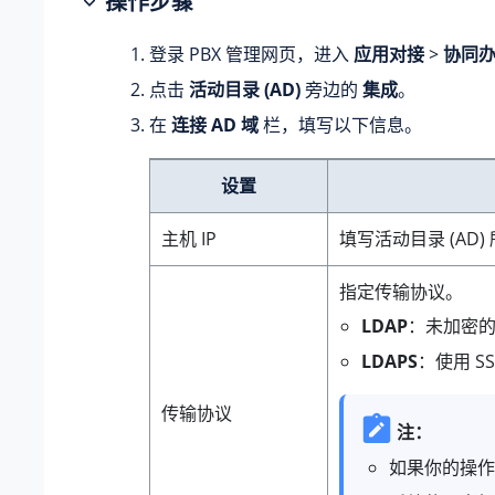
操作步骤
登录 PBX 管理网页，进入
应用对接
>
协同
点击
活动目录 (AD)
旁边的
集成
。
在
连接 AD 域
栏，填写以下信息。
设置
主机 IP
填写活动目录 (AD)
指定传输协议。
LDAP
：未加密的 
LDAPS
：使用 SS
传输协议
注：
如果你的操作系统