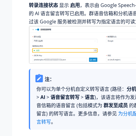
转录连接状态
显示
启用
，表示由 Google Speech
的 AI 语言留言转写已启用。群语音信箱和分机语
过该 Google 服务被检测并转写为指定语言的可
注：
你可以为单个分机自定义转写语言 (路径：
分
>
AI
>
语音留言转写
>
语言
)，该语言将作为
音信箱的语音留言 (包括模式为
群发至成员
的
留言) 的转写语言。更多信息，请参见
为分机配
言转写
。