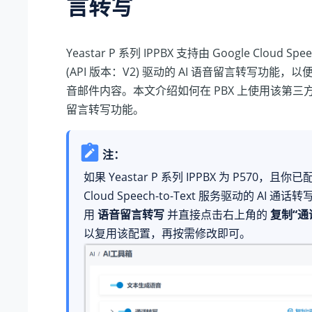
言转写
Yeastar P 系列 IPPBX
支持由 Google Cloud Spee
(API 版本：V2) 驱动的 AI 语音留言转写功能
音邮件内容。本文介绍如何在 PBX 上使用该第三方服
留言转写功能。
注：
如果
Yeastar P 系列 IPPBX
为 P570，且
你已配
Cloud Speech-to-Text 服务驱动的 AI 通
用
语音留言转写
并直接点击右上角的
复制“通
以复用该配置，再按需修改即可。