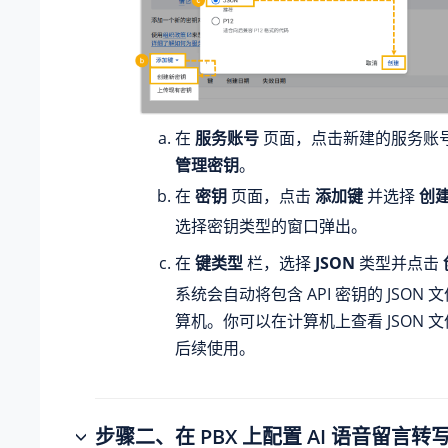
在
服务账号
页面，点击新建的服务账
管理密钥
。
在
密钥
页面，点击
添加键
并选择
创
选择密钥类型的窗口弹出。
在
键类型
栏，选择
JSON
类型并点击
系统会自动将包含 API 密钥的 JSON
算机。你可以在计算机上查看 JSON 
后续使用。
步骤二、在 PBX 上配置 AI 语音留言转