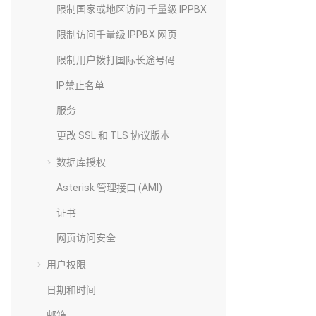
限制国家或地区访问
千量级 IPPBX
限制访问
千量级 IPPBX
网页
限制用户拨打国际长途号码
IP禁止名单
服务
更改 SSL 和 TLS 协议版本
数据库授权
Asterisk 管理接口 (AMI)
证书
网页访问安全
用户权限
日期和时间
邮箱