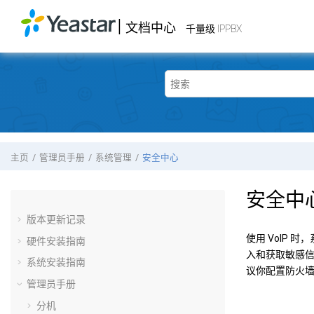
跳转到主要内容
|
文档中心
Yeastar
千量级 IPPBX
- 文档中心
千量级 IPPBX
主页
管理员手册
系统管理
安全中心
安全中
版本更新记录
使用 VoIP
硬件安装指南
入和获取敏感
系统安装指南
议你配置防火
管理员手册
分机