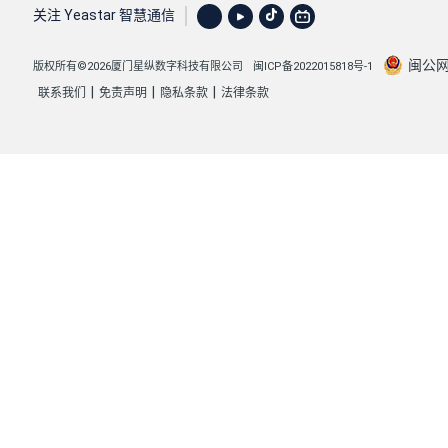
关注 Yeastar 智慧通信
闽公网安
版权所有©2026厦门星纵数字科技有限公司
闽ICP备2022015818号-1
|
|
|
联系我们
免责声明
隐私条款
法律条款