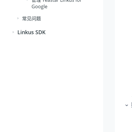
管理 Yeastar Linkus for
Google
常见问题
Linkus SDK