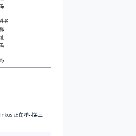
码
姓名
称
址
码
码
kus 正在呼叫第三