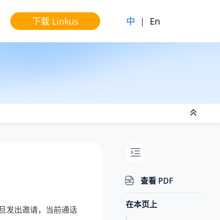
中
|
En
下载 Linkus
查看 PDF
在本页上
旦发出邀请，当前通话