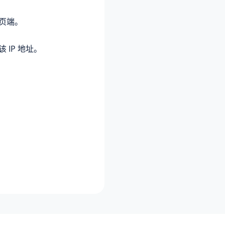
网页端。
该
IP 地址
。