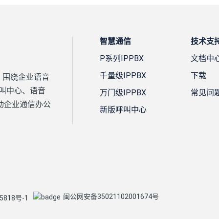
智慧通信
技术支
P系列IPPBX
文档中
千量级IPPBX
下载
案，围绕企业语音
、呼叫中心、语音
万门级IPPBX
常见问
动企业通信办公
新版呼叫中心
闽公网安备35021102001674号
5818号-1