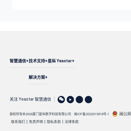
智慧通信
技术支持
星纵 Yeastar
解决方案
关注 Yeastar 智慧通信
闽公网安
版权所有©2026厦门星纵数字科技有限公司
闽ICP备2022015818号-1
|
|
|
联系我们
免责声明
隐私条款
法律条款