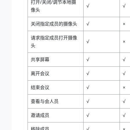
打开/关闭/调节本地摄
√
√
像头
关闭指定成员的摄像头
√
×
请求指定成员打开摄像
√
×
头
共享屏幕
√
√
离开会议
√
√
结束会议
√
×
查看与会人员
√
√
邀请成员
√
√
移除成员
√
×