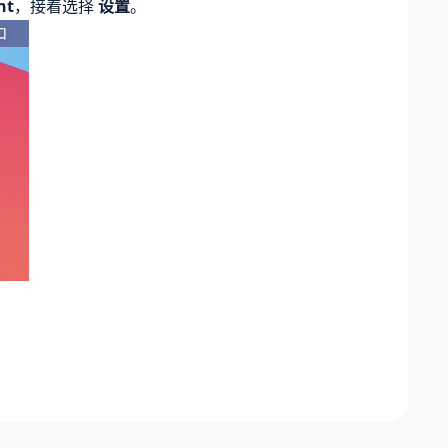
nt
，接着选择
设置
。