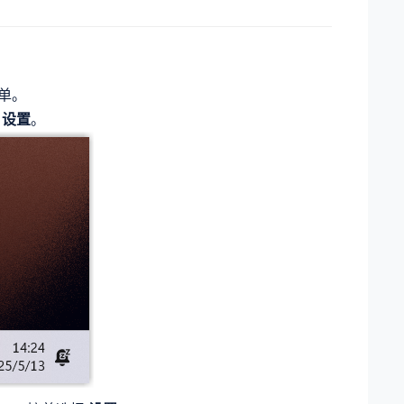
菜单。
择
设置
。