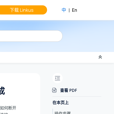
下载 Linkus
中
|
En
集成
查看 PDF
在本页上
如何断开
操作步骤