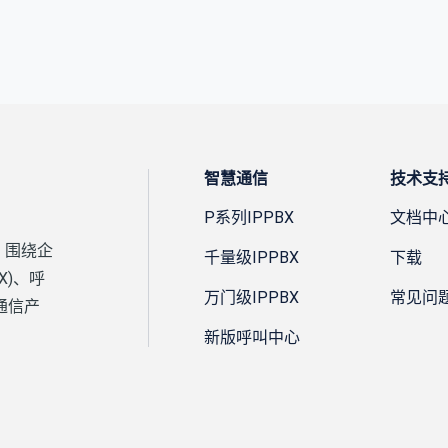
智慧通信
技术支
P系列IPPBX
文档中
，围绕企
千量级IPPBX
下载
X)、呼
万门级IPPBX
常见问
通信产
新版呼叫中心