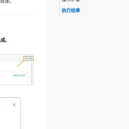
D)的连接。
执行结果
集成
。