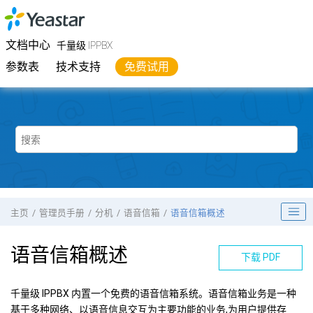
跳转到主要内容
Yeastar
千量级 IPPBX
- 文档中心
文档中心
千量级 IPPBX
参数表
技术支持
免费试用
主页
管理员手册
分机
语音信箱
语音信箱概述
语音信箱概述
下载 PDF
千量级 IPPBX
内置一个免费的语音信箱系统。语音信箱业务是一种
基于多种网络、以语音信息交互为主要功能的业务,为用户提供存