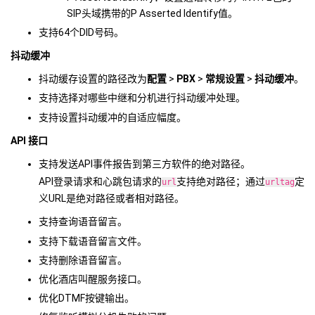
SIP头域携带的P Asserted Identify值。
支持64个DID号码。
抖动缓冲
抖动缓存设置的路径改为
配置
>
PBX
>
常规设置
>
抖动缓冲
。
支持选择对哪些中继和分机进行抖动缓冲处理。
支持设置抖动缓冲的自适应幅度。
API 接口
支持发送API事件报告到第三方软件的绝对路径。
API登录请求和心跳包请求的
支持绝对路径；通过
定
url
urltag
义URL是绝对路径或者相对路径。
支持查询语音留言。
支持下载语音留言文件。
支持删除语音留言。
优化酒店叫醒服务接口。
优化DTMF按键输出。