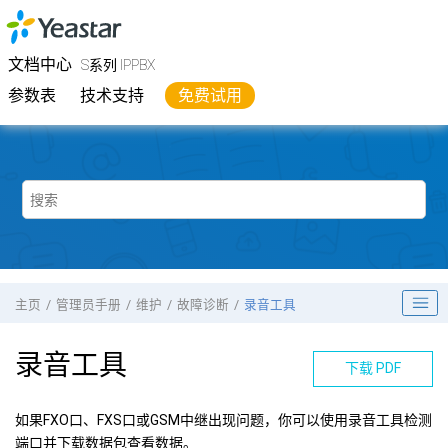
跳转到主要内容
Yeastar
S系列 IPPBX
- 文档中心
文档中心
S系列 IPPBX
参数表
技术支持
免费试用
主页
管理员手册
维护
故障诊断
录音工具
录音工具
下载 PDF
如果FXO口、FXS口或GSM中继出现问题，你可以使用录音工具检测
端口并下载数据包查看数据。