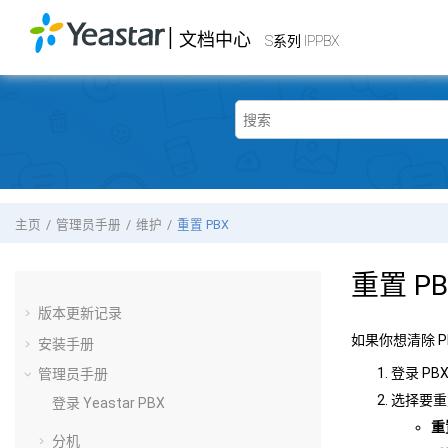
跳转到主要内容
|
文档中心
Yeastar
S系列 IPPBX
- 文档中心
S系列 IPPBX
主页
管理员手册
维护
重置 PBX
重置 PB
版本更新记录
如果你想清除 P
安装手册
登录 PB
管理员手册
选择要重
登录 Yeastar PBX
重
分机