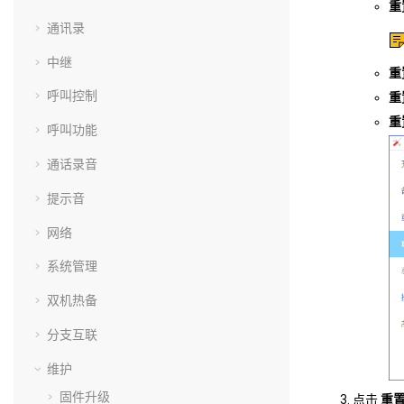
重
通讯录
中继
重
呼叫控制
重
重
呼叫功能
通话录音
提示音
网络
系统管理
双机热备
分支互联
维护
固件升级
点击
重