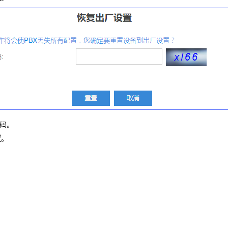
码。
置
。