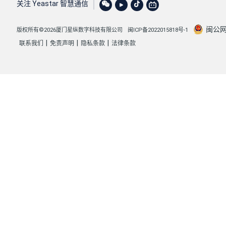
关注 Yeastar 智慧通信
闽公网安
版权所有©2026厦门星纵数字科技有限公司
闽ICP备2022015818号-1
|
|
|
联系我们
免责声明
隐私条款
法律条款