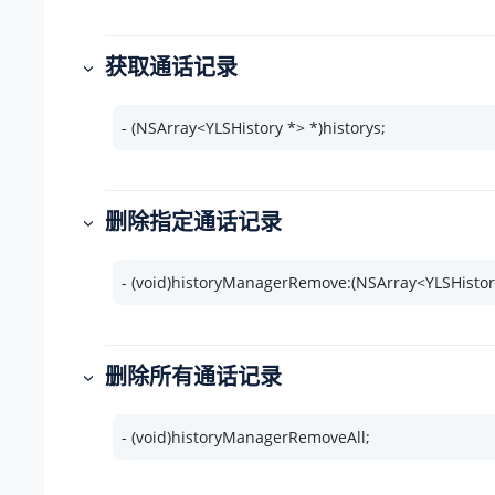
获取通话记录
- (NSArray<YLSHistory *> *)historys;
删除指定通话记录
- (void)historyManagerRemove:(NSArray<YLSHistory
删除所有通话记录
- (void)historyManagerRemoveAll;