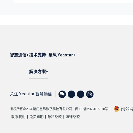
智慧通信
技术支持
星纵 Yeastar
解决方案
关注 Yeastar 智慧通信
闽公网安
版权所有©2026厦门星纵数字科技有限公司
闽ICP备2022015818号-1
|
|
|
联系我们
免责声明
隐私条款
法律条款