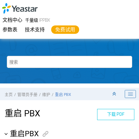
跳转到主要内容
Yeastar
千量级 IPPBX
- 文档中心
文档中心
千量级 IPPBX
参数表
技术支持
免费试用
主页
管理员手册
维护
重启 PBX
重启 PBX
下载 PDF
重启PBX