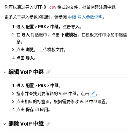
你可以通过导入 UTF-8
.csv
格式的文件，批量创建注册中继。
更多关于导入参数的限制，请参阅
中继-导入参数说明
。
进入
配置
>
PBX
>
中继
，点击
导入
。
在
导入
对话框中，点击
下载模板
，在模板文件中添加中继信
息。
点击
浏览
， 上传模板文件。
点击
导入
。
编辑 VoIP 中继
进入
配置
>
PBX
>
中继
。
搜索并查找到要编辑的 VoIP 中继，点击
。
点击相应的标签页，根据需要修改 VoIP 中继设置。
点击
保存
和
应用
。
删除 VoIP 中继