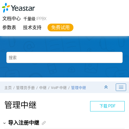
跳转到主要内容
Yeastar
千量级 IPPBX
- 文档中心
文档中心
千量级 IPPBX
参数表
技术支持
免费试用
主页
管理员手册
中继
VoIP 中继
管理中继
管理中继
下载 PDF
导入注册中继