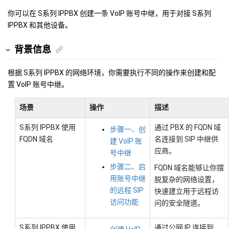
你可以在
S系列 IPPBX
创建一条 VoIP 账号中继，用于对接
S系列
IPPBX
和其他设备。
背景信息
根据
S系列 IPPBX
的网络环境，你需要执行不同的操作来创建和配
置 VoIP 账号中继。
场景
操作
描述
S系列 IPPBX
使用
通过 PBX 的 FQDN 域
步骤一、创
FQDN 域名
名连接到 SIP 中继供
建 VoIP 账
应商。
号中继
步骤二、启
FQDN 域名能够让你摆
用账号中继
脱复杂的网络设置，
的远程 SIP
快速建立用于远程访
访问功能
问的安全隧道。
S系列 IPPBX
使用
通过公网 IP 连接到