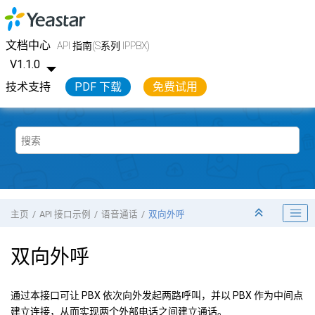
跳转到主要内容
Yeastar API 开发手册
文档中心
API 指南(S系列 IPPBX)
V1.1.0
技术支持
PDF 下载
免费试用
主页
API 接口示例
语音通话
双向外呼
双向外呼
通过本接口可让 PBX 依次向外发起两路呼叫，并以 PBX 作为中间点
建立连接，从而实现两个外部电话之间建立通话。