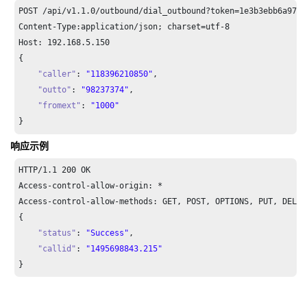
POST /api/v1.
1.0
/outbound/dial_outbound?token=
1e3
b3ebb6a974c
Content-Type:application/json; charset=utf-
8
Host: 
192.168
.
5.150
{

"caller"
: 
"118396210850"
,

"outto"
: 
"98237374"
,

"fromext"
: 
"1000"
}
响应示例
HTTP/
1.1
200
 OK

Access-control-allow-origin: *

Access-control-allow-methods: GET, POST, OPTIONS, PUT, DELETE
{

"status"
: 
"Success"
,

"callid"
: 
"1495698843.215"
}