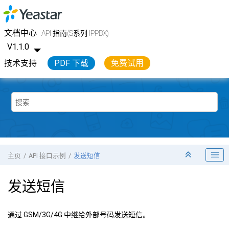
跳转到主要内容
Yeastar API 开发手册
文档中心
API 指南(S系列 IPPBX)
V1.1.0
技术支持
PDF 下载
免费试用
主页
API 接口示例
发送短信
发送短信
通过 GSM/3G/4G 中继给外部号码发送短信。