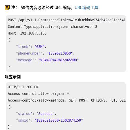
注：
短信内容必须经过 URL 编码。
URL编码工具
POST /api/v1.
1.0
/sms/send?token=
1e3
b3ebb6a974cb42ed31de5413d
Content-Type:application/json; charset=utf-
8
Host: 
192.168
.
5.150
{

"trunk"
: 
"GSM"
,

"phonenumber"
: 
"18396210850"
,

"message"
: 
"%E4%BD%A0%E5%A5%BD"
}
响应示例
HTTP/
1.1
200
 OK

Access-control-allow-origin: *

Access-control-allow-methods: GET, POST, OPTIONS, PUT, DELETE
{

"status"
: 
"Success"
,

"smsid"
: 
"18396210850-1502874159"
}