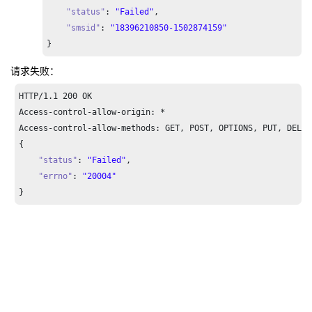
"status"
: 
"Failed"
,

"smsid"
: 
"18396210850-1502874159"
}
请求失败：
HTTP/
1.1
200
 OK

Access-control-allow-origin: *

Access-control-allow-methods: GET, POST, OPTIONS, PUT, DELETE
{

"status"
: 
"Failed"
,

"errno"
: 
"20004"
}