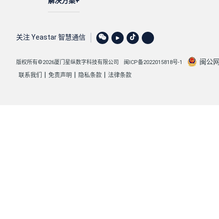
解决方案
关注 Yeastar 智慧通信
闽公网安
版权所有©2026厦门星纵数字科技有限公司
闽ICP备2022015818号-1
|
|
|
联系我们
免责声明
隐私条款
法律条款