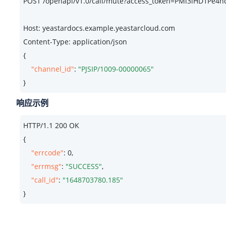
POST /openapi/v1.
0
/call/mute?access_token=PMi3lHD1Pe4
Host: yeastardocs.example.yeastarcloud.com
Content-Type: application/json

{

"channel_id"
: 
"PJSIP/1009-00000065"
}
响应示例
HTTP/
1.1
200
 OK

{

"errcode"
: 
0
,

"errmsg"
: 
"SUCCESS"
,

"call_id"
: 
"1648703780.185"
}