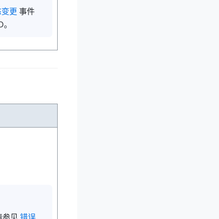
状态变更
事件
D。
请参见
错误