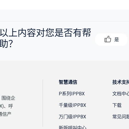
以上内容对您是否有帮
是
助？
智慧通信
技术支
P系列IPPBX
文档中
，围绕企
千量级IPPBX
下载
X)、呼
通信产
万门级IPPBX
常见问
新版呼叫中心