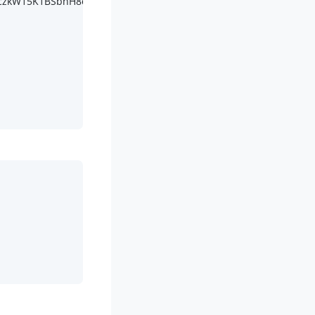
nczkW15K1BSbhH8oPk48v HTTP/
1.1