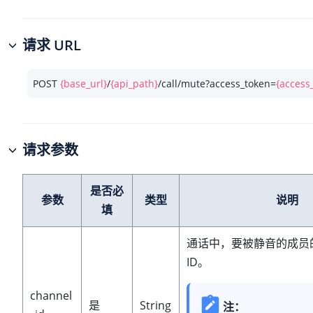
请求 URL
POST 
{base_url}
/
{api_path}
/call/mute?access_token=
{access
请求参数
是否必
参数
类型
说明
填
通话中，要被静音的成员
ID。
channel
是
String
注：