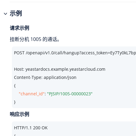
示例
请求示例
挂断分机 1005 的通话。
POST /openapi/v1.
0
/call/hangup?access_token=Ey7Ty0kL7
Host: yeastardocs.example.yeastarcloud.com
Content-Type: application/json

{

"channel_id"
: 
"PJSIP/1005-00000023"
}
响应示例
HTTP/
1.1
200
 OK

{
