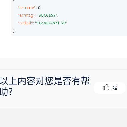
"errcode"
: 
0
,

"errmsg"
: 
"SUCCESS"
,

"call_id"
: 
"1648627871.65"
}
以上内容对您是否有帮
是
助？