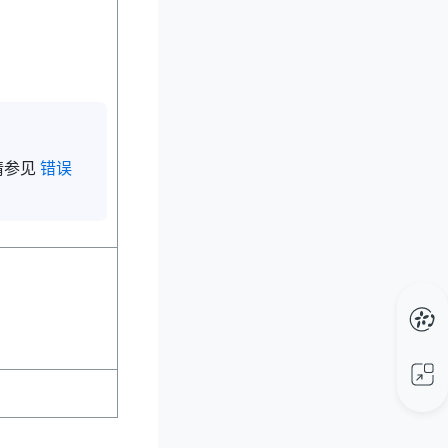
请参见
错误