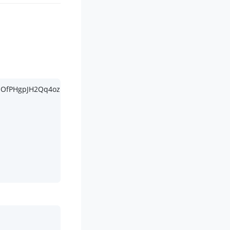
bpOfPHgpJH2Qq4ozMvU4IEs HTTP/
1.1