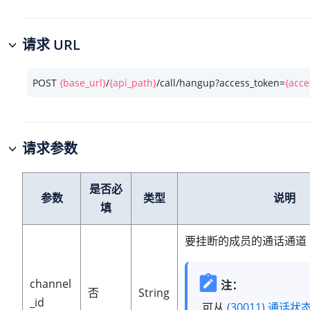
请求 URL
POST 
{base_url}
/
{api_path}
/call/hangup?access_token=
{acce
请求参数
是否必
参数
类型
说明
填
要挂断的成员的通话通道 
channel
注：
否
String
_id
可从
(30011) 通话