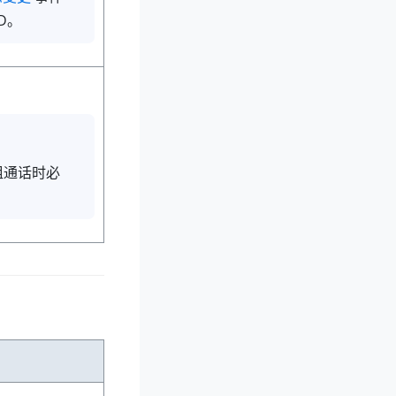
D。
组通话时必