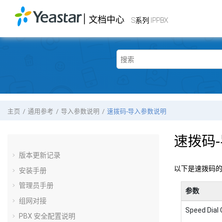
跳转到主要内容
|
文档中心
Yeastar
S系列 IPPBX
- 文档中心
S系列 IPPBX
主页
通用参考
导入参数说明
速拨码-导入参数说明
速拨码
版本更新记录
以下是速拨码的
安装手册
管理员手册
参数
组网对接
Speed Dial
PBX 安全配置说明