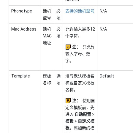
Phonetype
话机
必
支持的话机型号
N/A
型号
填
Mac Address
话机
必
允许输入最多12
N/A
MAC
填
个字符。
地址
注：
只允许
输入字母、数
字。
Template
模板
选
填写默认模板名
Default
名称
填
称或自定义模板
名称。
注：
使用自
定义模板前，先
进入
自动配置
>
模板
>
自定义模
板
，添加新的模