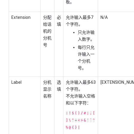
板。
Extension
分配
必
允许输入最多7
N/A
给话
填
个字符。
机的
只允许输
分机
入数字。
号
每行只允
许输入一
个分机
号。
Label
分机
选
允许输入最多63
[EXTENSION_NU
显示
填
个字符。
名称
不允许输入空格
和以下字符：
:
!
$
(
)
/
#
;
,
[
]
\
"
=
<
>
&
'
`
^
%
@
{
}
|