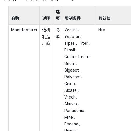
选
参数
说明
项
限制条件
默认值
Manufacturer
话机
必
Yealink、
N/A
制造
填
Yeastar、
厂商
Tiptel、Htek、
Fanvil、
Grandstream、
Snom、
Gigaset、
Polycom、
Cisco、
Alcatel、
Vtech、
Akuvox、
Panasonic、
Mitel、
Escene、
Univois