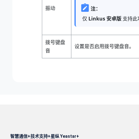
振动
注：
仅
Linkus 安卓版
支持此
拨号键盘
设置是否启用拨号键盘音。
音
智慧通信
技术支持
星纵 Yeastar