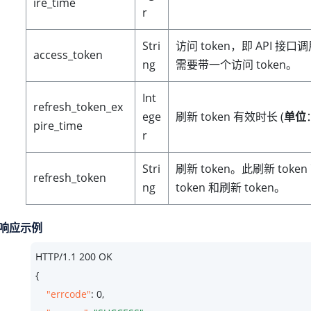
ire_time
r
Stri
访问 token，即 API 
access_token
ng
需要带一个访问 token。
Int
refresh_token_ex
ege
刷新 token 有效时长 (
单位
pire_time
r
Stri
刷新 token。此刷新 tok
refresh_token
ng
token 和刷新 token。
响应示例
HTTP/
1.1
200
 OK

{

"errcode"
: 
0
,
