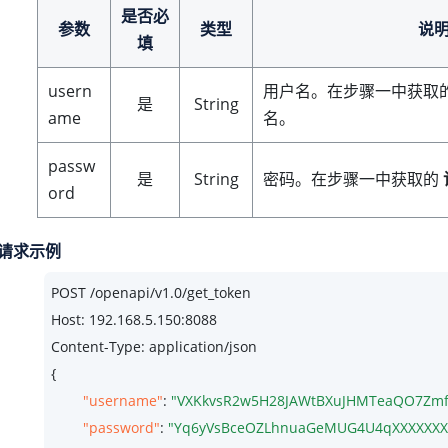
是否必
参数
类型
说
填
usern
用户名。在步骤一中获取
是
String
ame
名。
passw
是
String
密码。在步骤一中获取的
ord
请求示例
POST /openapi/v1.
0
/get_token

Host: 
192.168
.
5.150
:
8088
Content-Type: application/json

{

"username"
: 
"VXKkvsR2w5H28JAWtBXuJHMTeaQO7Zmf
"password"
: 
"Yq6yVsBceOZLhnuaGeMUG4U4qXXXXXXX