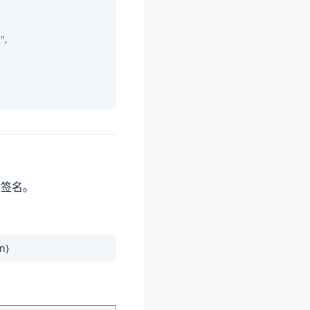
"
,

登录签名。
n}