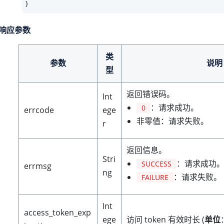
}
响应参数
类
参数
说明
型
返回错误码。
Int
：请求成功。
0
errcode
ege
非零值：请求失败。
r
返回信息。
Stri
：请求成功
SUCCESS
errmsg
ng
：请求失败。
FAILURE
Int
access_token_exp
ege
访问 token 有效时长 (
单位