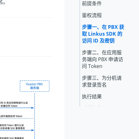
名。
前提条件
鉴权流程
步骤一、在 PBX 获
取
Linkus
SDK 的
访问 ID 及密钥
步骤二、在应用服
务端向 PBX 申请访
问 Token
步骤三、为分机请
求登录签名
执行结果
后续操作