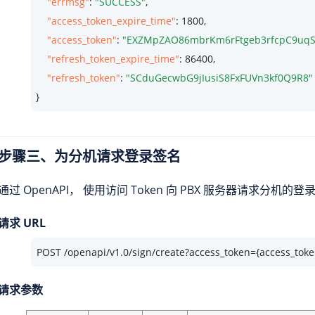
"errmsg"
: 
"SUCCESS"
,

"access_token_expire_time"
: 
1800
,

"access_token"
: 
"EXZMpZAO86mbrKm6rFtgeb3rfcpC9uqS
"refresh_token_expire_time"
: 
86400
,

"refresh_token"
: 
"SCduGecwbG9jIusiS8FxFUVn3kf0Q9R8"
}
步骤三、为分机请求登录签名
通过 OpenAPI， 使用访问 Token 向 PBX 服务器请求分机的
请求 URL
POST /openapi/v1.0/sign/create?access_token={access_toke
请求参数