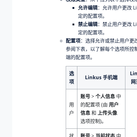
允许编辑
：允许用户更改 Li
定的配置项。
禁止编辑
：禁止用户更改 Li
定的配置项。
配置项
：选择允许或禁止用户更
参阅下表，以了解每个选项所控制的 
端的配置项。
选
Li
Linkus 手机端
项
网
账号
>
个人信息
中
用
的配置项 (由
用户
户
信息
和
上传头像
选项控制)。
状
账号
>
当前状态
中