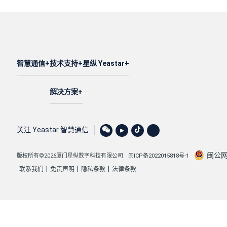
智慧通信
技术支持
星纵 Yeastar
解决方案
关注 Yeastar 智慧通信
闽公网安
版权所有©2026厦门星纵数字科技有限公司
闽ICP备2022015818号-1
|
|
|
联系我们
免责声明
隐私条款
法律条款