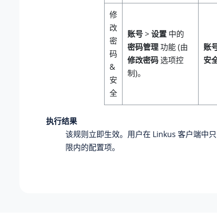
修
改
账号
>
设置
中的
密
密码管理
功能 (由
账
码
修改密码
选项控
安
&
制)。
安
全
执行结果
该规则立即生效。用户在 Linkus 客户端
限内的配置项。