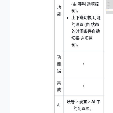
(由
呼叫
选项控
功
制)。
能
上下班切换
功能
的设置 (由
状态
的时间条件自动
切换
选项控
制)。
功
能
/
键
集
/
成
账号
>
设置
>
AI
中
AI
的配置项。