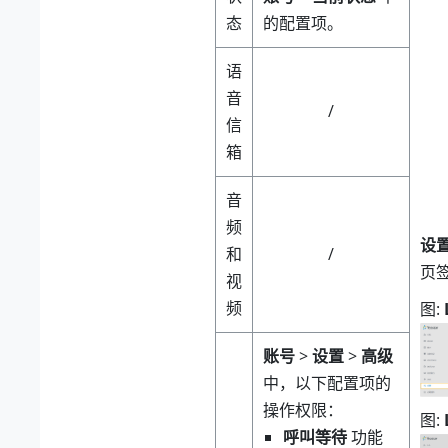
态
的配置项。
语
音
/
信
箱
音
频
设
和
/
页
视
频
图
账号
>
设置
>
高级
中，以下配置项的
操作权限：
图
呼叫等待
功能