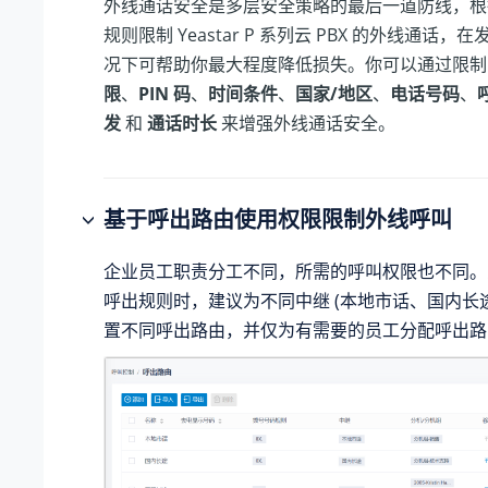
外线通话安全是多层安全策略的最后一道防线，根
规则限制
Yeastar P 系列云 PBX
的外线通话，在
况下可帮助你最大程度降低损失。你可以通过限
限
、
PIN 码
、
时间条件
、
国家/地区
、
电话号码
、
发
和
通话时长
来增强外线通话安全。
基于呼出路由使用权限限制外线呼叫
企业员工职责分工不同，所需的呼叫权限也不同。
呼出规则时，建议为不同中继 (本地市话、国内长途
置不同呼出路由，并仅为有需要的员工分配呼出路