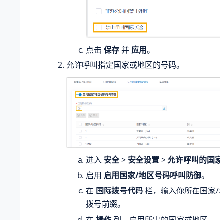
点击
保存
并
应用
。
允许呼叫指定国家或地区的号码。
进入
安全
>
安全设置
>
允许呼叫的国
启用
启用国家/地区号码呼叫防御
。
在
国际拨号代码
栏，输入你所在国家/
拨号前缀。
在
操作
列，启用所需的国家或地区。