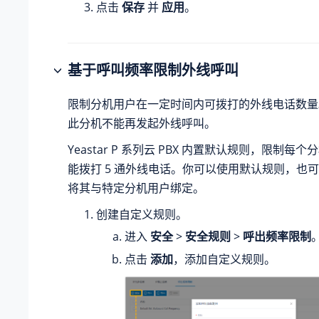
点击
保存
并
应用
。
基于呼叫频率限制外线呼叫
限制分机用户在一定时间内可拨打的外线电话数量
此分机不能再发起外线呼叫。
Yeastar P 系列云 PBX
内置默认规则，限制每个分
能拨打 5 通外线电话。你可以使用默认规则，也
将其与特定分机用户绑定。
创建自定义规则。
进入
安全
>
安全规则
>
呼出频率限制
点击
添加
，添加自定义规则。