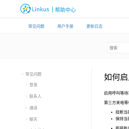
跳转到主要内容
|
帮助中心
常见问题
用户手册
更新日志
Linkus 客户端 - 帮助中心
常见问题
如何启
登录
启用呼叫等待
联系人
第三方来电等
通话
挂断当
保持当
聊天
拒接新