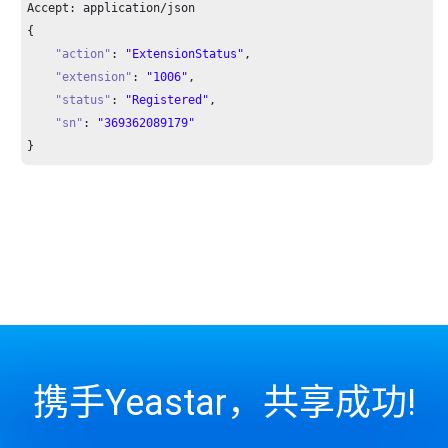
Accept: application/json

{

"action"
: 
"ExtensionStatus"
,

"extension"
: 
"1006"
,

"status"
: 
"Registered"
,

"sn"
: 
"369362089179"
}
携手Yeastar，共享成功!