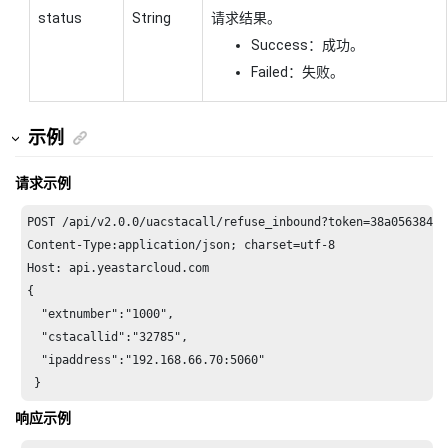
status
String
请求结果。
Success：成功。
Failed：失败。
示例
请求示例
POST /api/v2.0.0/uacstacall/refuse_inbound?token=38a0563849a
Host: api.yeastarcloud.com
{

  "extnumber":"1000",

  "cstacallid":"32785",

  "ipaddress":"192.168.66.70:5060"

 } 
响应示例