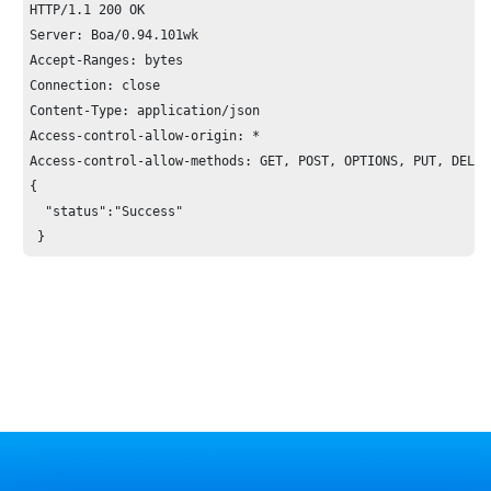
HTTP/1.1 200 OK

Server: Boa/0.94.101wk

Accept-Ranges: bytes

Connection: close

Content-Type: application/json

Access-control-allow-origin: *

Access-control-allow-methods: GET, POST, OPTIONS, PUT, DELETE
{

  "status":"Success"

 }