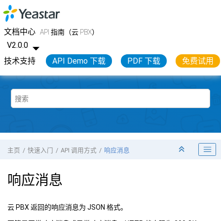
跳转到主要内容
Yeastar API 开发手册
文档中心
API 指南（云 PBX）
V2.0.0
技术支持
API Demo 下载
PDF 下载
免费试用
主页
快速入门
API 调用方式
响应消息
响应消息
云 PBX
返回的响应消息为 JSON 格式。