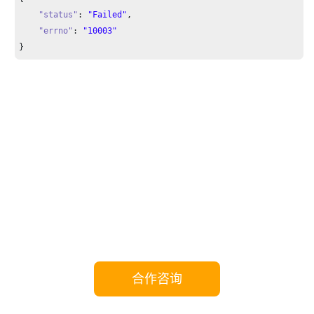
"status"
: 
"Failed"
,

"errno"
: 
"10003"
}
携手Yeastar，共享成功!
合作咨询